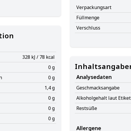
Verpackungsart
Füllmenge
Verschluss
tion
328 kJ / 78 kcal
Inhaltsangabe
0 g
Analysedaten
n
0 g
1,4 g
Geschmacksangabe
0 g
Alkoholgehalt laut Etiket
0 g
Restsüße
0 g
Allergene