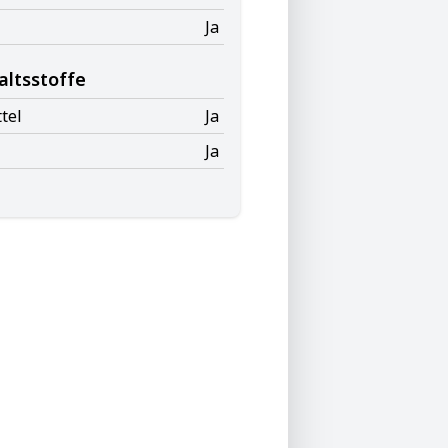
Ja
altsstoffe
tel
Ja
Ja