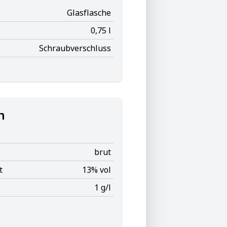
Glasflasche
0,75 l
Schraubverschluss
n
brut
t
13% vol
1 g/l