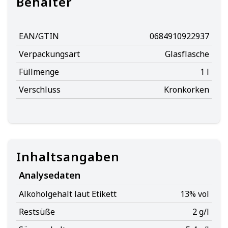
Behälter
EAN/GTIN
0684910922937
Verpackungsart
Glasflasche
Füllmenge
1 l
Verschluss
Kronkorken
Inhaltsangaben
Analysedaten
Alkoholgehalt laut Etikett
13% vol
Restsüße
2 g/l