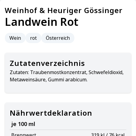
Weinhof & Heuriger Gössinger
Landwein Rot
Wein
rot
Österreich
Zutatenverzeichnis
Zutaten:
Traubenmostkonzentrat, Schwefeldioxid,
Metaweinsäure, Gummi arabicum.
Nährwertdeklaration
je 100 ml
Brennwert
319 kJ / 76 kcal